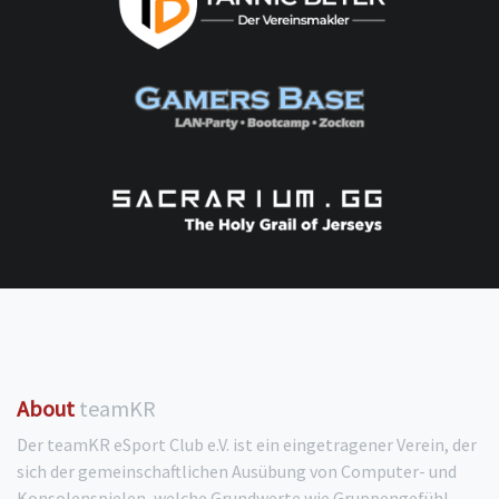
About
teamKR
Der teamKR eSport Club e.V. ist ein eingetragener Verein, der
sich der gemeinschaftlichen Ausübung von Computer- und
Konsolenspielen, welche Grundwerte wie Gruppengefühl,