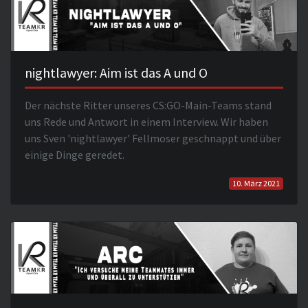
nightlawyer: Aim ist das A und O
Der nächste Ritter unseres CS:GO-Main-Teams stand
uns Rede und Antwort in einem Interview. Wir haben
uns Sven 'nightlawyer' Fellmoser geschnappt und über
einige Dinge geredet.
10. März 2021