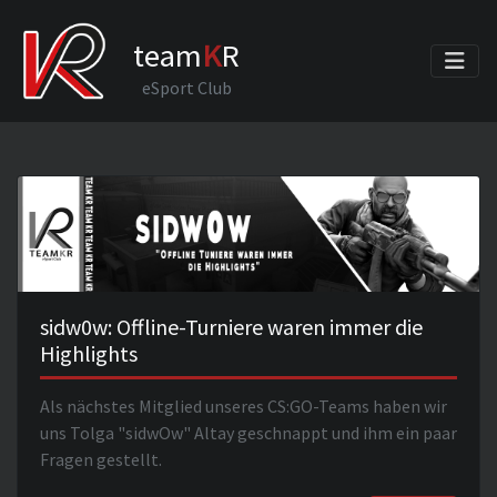
team
K
R
eSport Club
sidw0w: Offline-Turniere waren immer die
Highlights
Als nächstes Mitglied unseres CS:GO-Teams haben wir
uns Tolga "sidwOw" Altay geschnappt und ihm ein paar
Fragen gestellt.