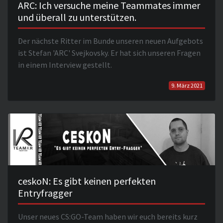
ARC: Ich versuche meine Teammates immer
und überall zu unterstützen.
Der nächste Ritter im Bunde unseren neuen Aufgebots
ist Stefan 'ARC' Svejkovsky. Er hat sich unseren Fragen
in einem Interview gestellt.
9. März 2021
ceskoN: Es gibt keinen perfekten
Entryfragger
Unser neues CS:GO-Team haben wir euch bereits kurz