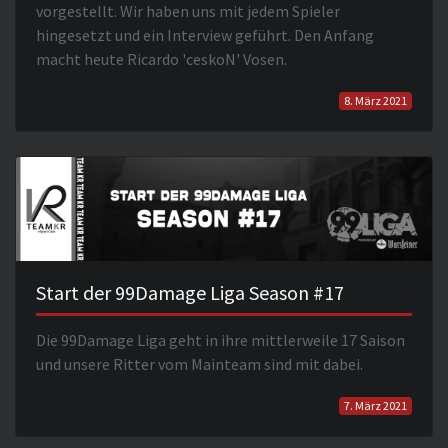
vorgestellt. Wir haben uns mit jedem Spieler
hingesetzt und ein Interview geführt. Den Anfang
macht heute Ricardo 'ceskoN' Vosen.
8. März 2021
Start der 99Damage Liga Season #17
Die 99Damage Liga geht in ihre mittlerweile 17 Saison
und unsere Ritter vom Mainteam sind mit dabei.
7. März 2021