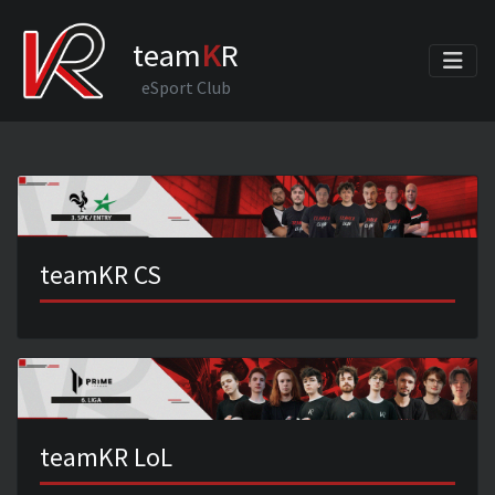
team
K
R
eSport Club
teamKR CS
teamKR LoL