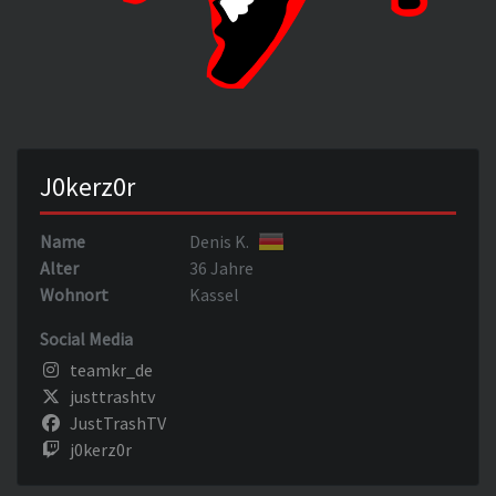
J0kerz0r
Name
Denis K.
Alter
36 Jahre
Wohnort
Kassel
Social Media
teamkr_de
justtrashtv
JustTrashTV
j0kerz0r